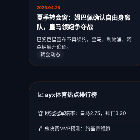
2026.04.25
夏季转会窗：姆巴佩确认自由身离
队，皇马领跑争夺战
巴黎巨星宣布不再续约，皇马、利物浦、阿
森纳展开追逐。
转会动态
📈 ayx体育热点排行榜
🏆 欧冠冠军赔率：皇马2.75，拜仁3.20
🏀 总决赛MVP预测：约基奇领跑