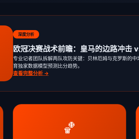
深度分析
欧冠决赛战术前瞻：皇马的边路冲击 v
专业记者团队拆解两队攻防关键：贝林厄姆与克罗斯的中场
育独家数据模型预测比分趋势。
查看完整分析 →
🏀