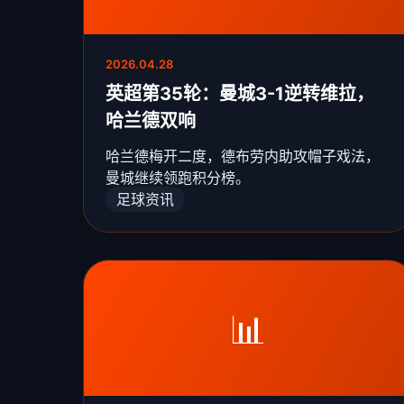
2026.04.28
英超第35轮：曼城3-1逆转维拉，
哈兰德双响
哈兰德梅开二度，德布劳内助攻帽子戏法，
曼城继续领跑积分榜。
足球资讯
📊